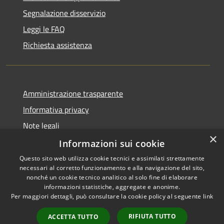
Segnalazione disservizio
Leggi le FAQ
Richiesta assistenza
Amministrazione trasparente
Informativa privacy
Note legali
×
Dichiarazione di accessibilità
Informazioni sui cookie
Questo sito web utilizza cookie tecnici e assimilati strettamente
necessari al corretto funzionamento e alla navigazione del sito,
nonché un cookie tecnico analitico al solo fine di elaborare
informazioni statistiche, aggregate e anonime.
RSS
Copyright © 2026 • Comune di
Per maggiori dettagli, può consultare la cookie policy al seguente
link
Accessibilità
Ortezzano • Powered by
Privacy
Municipium
Accesso
•
RIFIUTA TUTTO
ACCETTA TUTTO