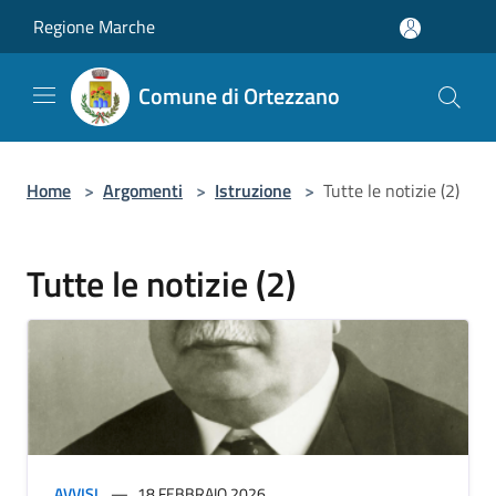
Salta al contenuto principale
Regione Marche
Comune di Ortezzano
Home
>
Argomenti
>
Istruzione
>
Tutte le notizie (2)
Tutte le notizie (2)
AVVISI
18 FEBBRAIO 2026