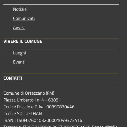
Notizie
Comunicati
Avvisi
VIVERE IL COMUNE
Luoghi
Eventi
CONTATTI
Comune di Ortezzano (FM)
Piazza Umberto I n. 4 - 63851
Codice Fiscale e P. Iva: 00390830446
Codice SDI: UFTHAN
IBAN: IT50F0760103200001049373416
Tesoreria: IT28O0100004306TU0000024066 Banca d'Italia